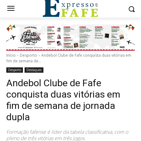
Início
Desporto
Andebol Clube de Fafe conquista duas vitórias em
fim de semana de...
Desporto
Destaques
Andebol Clube de Fafe
conquista duas vitórias em
fim de semana de jornada
dupla
Formação fafense é líder da tabela classificativa, com o
pleno de três vitórias em três jogos.