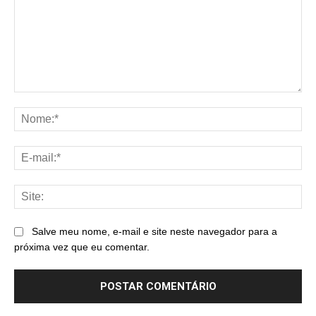
Comentário:
No
E-
mai
Sit
Salve meu nome, e-mail e site neste navegador para a
próxima vez que eu comentar.