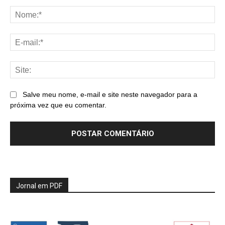
Comentário:
No
E-
mai
Sit
Salve meu nome, e-mail e site neste navegador para a
próxima vez que eu comentar.
Jornal em PDF