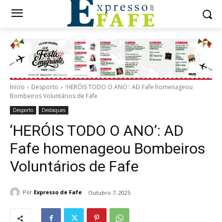
Início
Desporto
'HERÓIS TODO O ANO': AD Fafe homenageou
Bombeiros Voluntários de Fafe
Desporto
Destaques
‘HERÓIS TODO O ANO’: AD
Fafe homenageou Bombeiros
Voluntários de Fafe
Por
Expresso de Fafe
Outubro 7, 2025