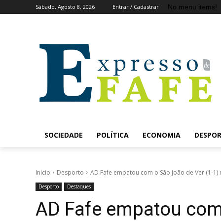
No menu items!
Sábado, Agosto 8, 2026
Entrar / Cadastrar
SOCIEDADE
POLÍTICA
ECONOMIA
DESPO
Início
Desporto
AD Fafe empatou com o São João de Ver (1-1) n
Desporto
Destaques
AD Fafe empatou com 