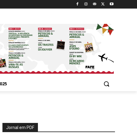
025
Jornal em PDF