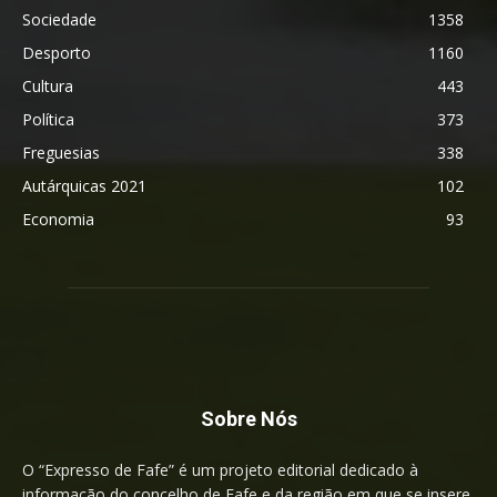
Sociedade
1358
Desporto
1160
Cultura
443
Política
373
Freguesias
338
Autárquicas 2021
102
Economia
93
Sobre Nós
O “Expresso de Fafe” é um projeto editorial dedicado à
informação do concelho de Fafe e da região em que se insere.