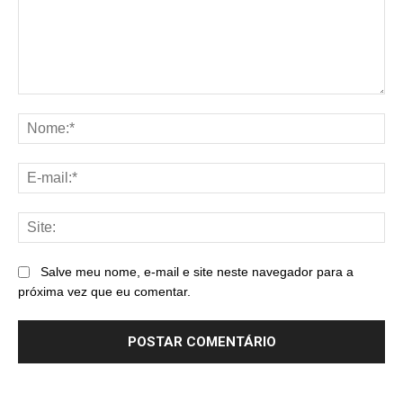
Comentário:
No
E-
mai
Sit
Salve meu nome, e-mail e site neste navegador para a
próxima vez que eu comentar.