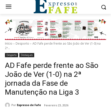
Início
Desporto
AD Fafe perde frente ao São João de Ver (1-0) na
2ª...
Desporto
Destaques
AD Fafe perde frente ao São
João de Ver (1-0) na 2ª
jornada da Fase de
Manutenção na Liga 3
Por
Expresso de Fafe
Fevereiro 23, 2026