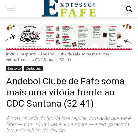
Início
Desporto
Andebol Clube de Fafe soma mais uma
vitória frente ao CDC Santana (32-41)
Desporto
Destaques
Andebol Clube de Fafe soma
mais uma vitória frente ao
CDC Santana (32-41)
A uma jornada do fim da fase regular, formação fafense é
líder — com 16 vitórias e um empate — e tem garantida
luta pela subida de divisão.