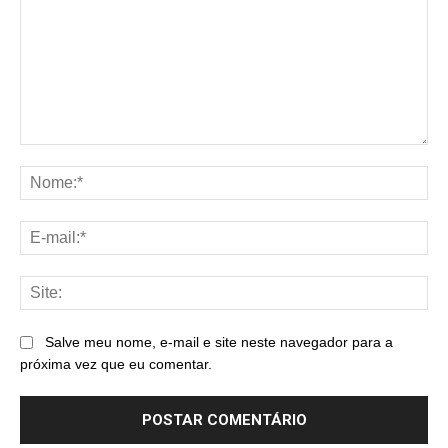
Comentário:
No
E-
mai
Sit
Salve meu nome, e-mail e site neste navegador para a
próxima vez que eu comentar.