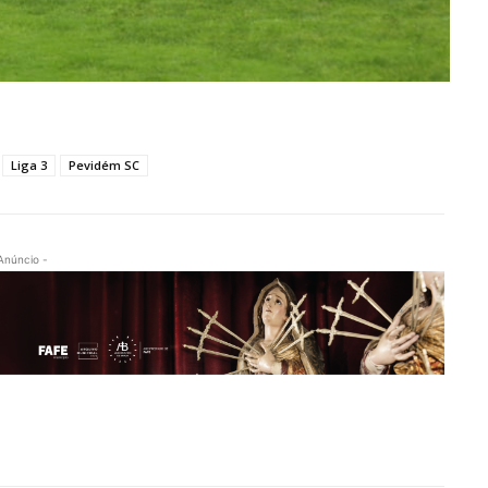
Liga 3
Pevidém SC
Anúncio -