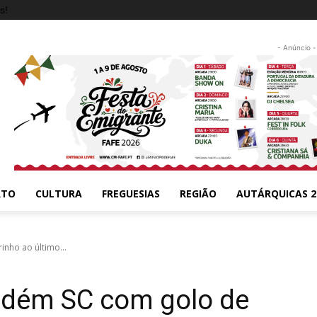
s!
- Anúncio -
RTO
CULTURA
FREGUESIAS
REGIÃO
AUTÁRQUICAS 2
nho ao último...
idém SC com golo de