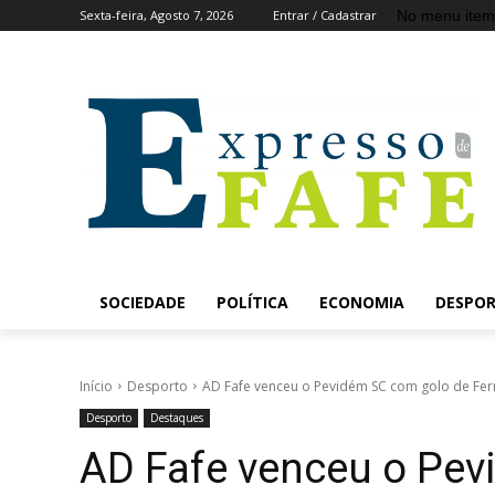
No menu item
Sexta-feira, Agosto 7, 2026
Entrar / Cadastrar
SOCIEDADE
POLÍTICA
ECONOMIA
DESPO
Início
Desporto
AD Fafe venceu o Pevidém SC com golo de Ferri
Desporto
Destaques
AD Fafe venceu o Pev