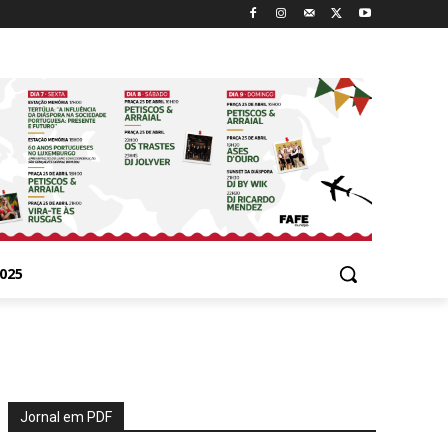
025
Jornal em PDF