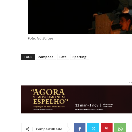
Foto: Ivo Borges
TAGS
campeão
Fafe
Sporting
- 
Compartilhado