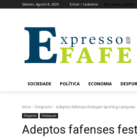
No menu items!
Sábado, Agosto 8, 2026
Entrar / Cadastrar
SOCIEDADE
POLÍTICA
ECONOMIA
DESPO
Início
Desporto
Adeptos fafenses festejam Sporting campeão
Desporto
Destaques
Adeptos fafenses fes