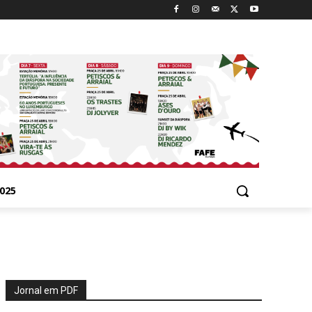
025
Jornal em PDF