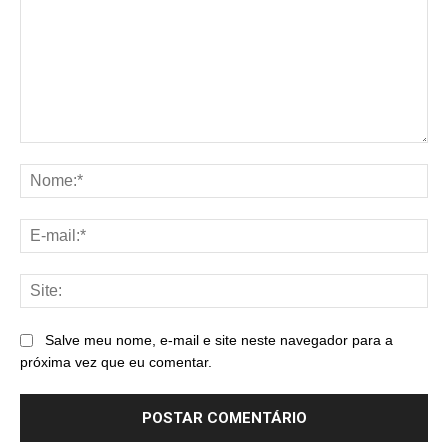
Comentário:
No
E-
mai
Sit
Salve meu nome, e-mail e site neste navegador para a
próxima vez que eu comentar.