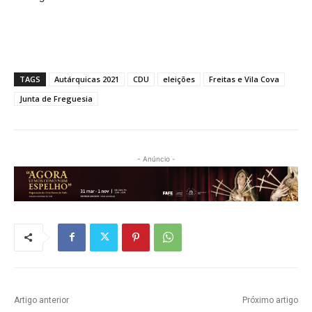
TAGS
Autárquicas 2021
CDU
eleições
Freitas e Vila Cova
Junta de Freguesia
- Anúncio -
Artigo anterior
Próximo artigo