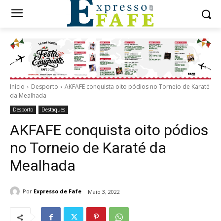
Início
Desporto
AKFAFE conquista oito pódios no Torneio de Karaté
da Mealhada
Desporto
Destaques
AKFAFE conquista oito pódios
no Torneio de Karaté da
Mealhada
Por
Expresso de Fafe
Maio 3, 2022