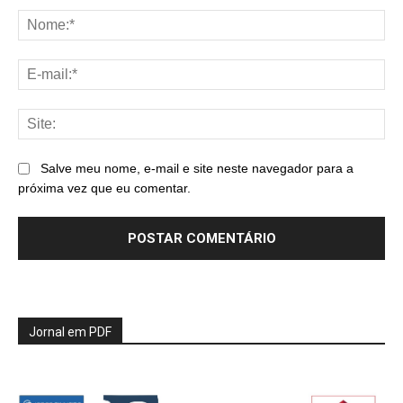
No
E-
mai
Sit
Salve meu nome, e-mail e site neste navegador para a
próxima vez que eu comentar.
Jornal em PDF