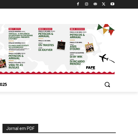
025
Jornal em PDF