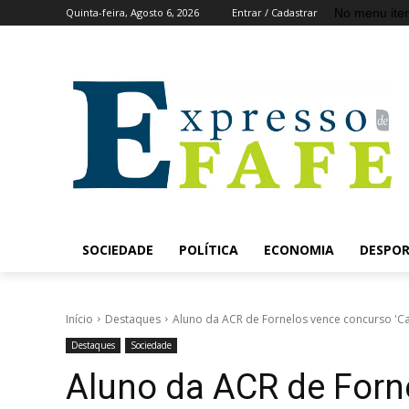
No menu ite
Quinta-feira, Agosto 6, 2026
Entrar / Cadastrar
SOCIEDADE
POLÍTICA
ECONOMIA
DESPO
Início
Destaques
Aluno da ACR de Fornelos vence concurso 'Cart
Destaques
Sociedade
Aluno da ACR de Forn