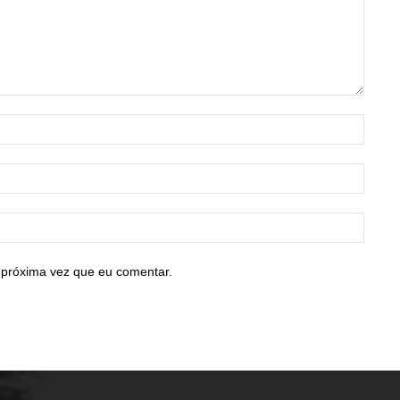
Nome:
E-
mail:*
Site:
 próxima vez que eu comentar.