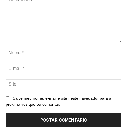
Comentário:
No
E-
mai
Sit
Salve meu nome, e-mail e site neste navegador para a
próxima vez que eu comentar.