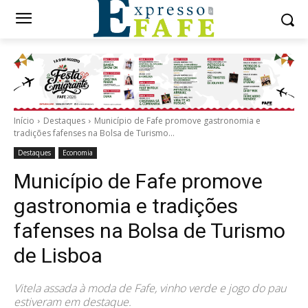
Início
Destaques
Município de Fafe promove gastronomia e
tradições fafenses na Bolsa de Turismo...
Destaques
Economia
Município de Fafe promove
gastronomia e tradições
fafenses na Bolsa de Turismo
de Lisboa
Vitela assada à moda de Fafe, vinho verde e jogo do pau
estiveram em destaque.