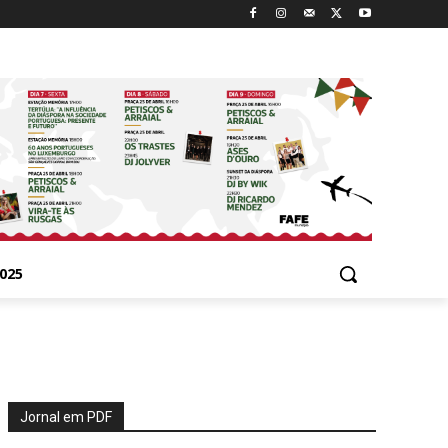
025
Jornal em PDF