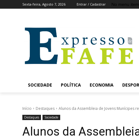
No menu item
Sexta-feira, Agosto 7, 2026
Entrar / Cadastrar
SOCIEDADE
POLÍTICA
ECONOMIA
DESPO
Início
Destaques
Alunos da Assembleia de Jovens Munícipes r
Destaques
Sociedade
Alunos da Assemblei