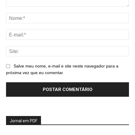
Comentário:
No
E-
mai
Sit
Salve meu nome, e-mail e site neste navegador para a
próxima vez que eu comentar.
Jornal em PDF