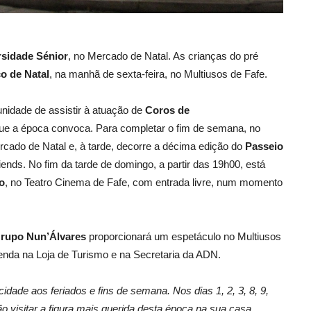
rsidade Sénior
, no Mercado de Natal. As crianças do pré
co de Natal
, na manhã de
sexta-feira, no Multiusos de Fafe.
unidade de assistir à atuação de
Coros de
 que a época convoca. Para completar o fim de semana, no
ado de Natal e, à tarde,
decorre a décima edição do
Passeio
riends. No
fim da tarde de domingo,
a partir das 19h00, está
o
, no Teatro Cinema de Fafe, com entrada livre, num momento
Grupo Nun’Álvares
proporcionará um espetáculo no Multiusos
venda na Loja de Turismo e na Secretaria da ADN.
cidade aos feriados e fins de semana. Nos dias 1, 2, 3, 8, 9,
ão
visitar a figura
mais querida desta época na sua casa,