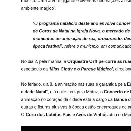
música.
Uma
árvore gigante e diversas decorações alus
ambiente mágico”.
“O
programa natalício deste ano envolve concert
de Coros de Natal na Igreja Nova, o mercado de 
momentos de animação de rua, procurando, dest
época festiva”
, refere o município, em comunicado
No dia 2, pela
manhã, a
Orquestra Orff
percorre as rua
espetáculo da
‘
Miss Cindy e o Parque Mágico’
, direcio
No feriado, dia 8, a animação nas ruas é garantida pela
E
cidade Natal
”, e à noite, na Igreja Matriz, o
Concerto de
animação no coração da cidade está a cargo da
Banda d
outras e figuras alusivas à época
estão encarregues de an
O
Coro dos Lobitos Pais e Avós
de Vinhós
atua no Mer