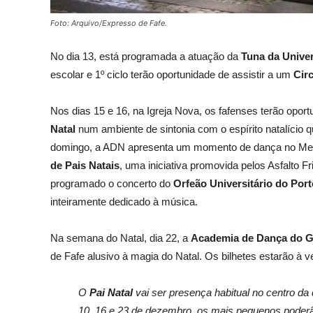
Foto: Arquivo/Expresso de Fafe.
No dia 13, está
programada a atuação da
Tuna da Unive
escolar e 1º ciclo terão oportunidade de assistir a um
Cir
Nos dias 15 e 16, na Igreja Nova, os fafenses terão oport
Natal
num
ambiente de sintonia com o espírito natalício
domingo,
a ADN apresenta um momento de dança no Merc
de Pais Natais
, uma iniciativa
promovida
pelos Asfalto F
programado o
concerto do
Orfeão Universitário do Port
inteiramente dedicado à música.
Na semana do Natal, dia 22, a
Academia de Dança do 
de Fafe alusivo à magia do Natal. Os bilhetes estarão à 
O
Pai Natal
vai ser presença habitual no
centro da 
10, 16 e 23 de dezembro, os mais pequenos poder