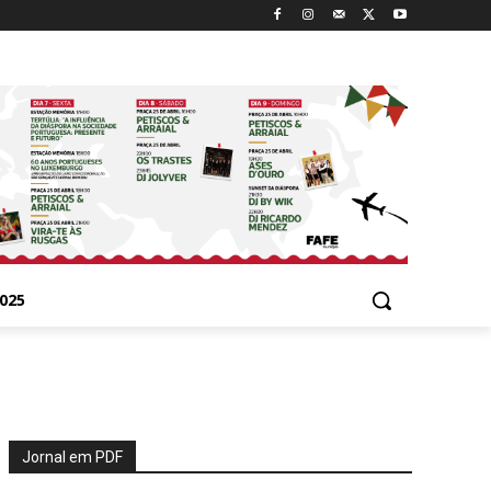
025
Jornal em PDF