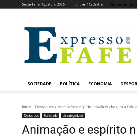
No menu item
Sexta-feira, Agosto 7, 2026
Entrar / Cadastrar
SOCIEDADE
POLÍTICA
ECONOMIA
DESPO
Início
Destaques
Animação e espírito natalício chegam a Fafe 
Destaques
Sociedade
Uncategorized
Animação e espírito n