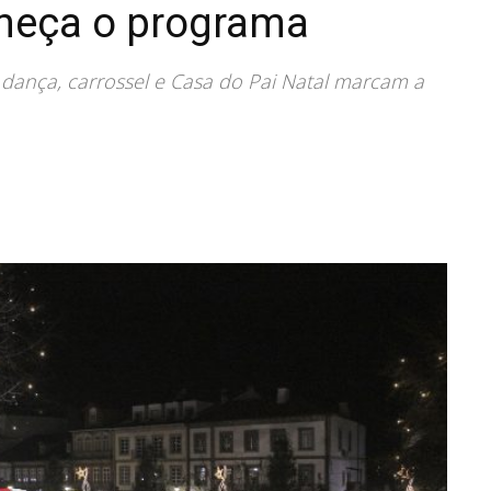
heça o programa
 dança, carrossel e Casa do Pai Natal marcam a