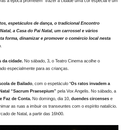
ivas à época prometem “trazer à cidade uma cor especial e um
os, espetáculos de dança, o tradicional Encontro
Natal, a Casa do Pai Natal, um carrossel e vários
a forma, dinamizar e promover o comércio local nesta
.
s da cidade.
No sábado,
3, o Teatro Cinema acolhe o
nado especialmente para as crianças.
scola de Bailado
, com o espetáculo
“
Os ratos invadem a
 Natal “Sacrum Praesepium”
pela Vox Angelis. No sábado, a
e Faz de Conta.
No domingo, dia 10,
duendes circenses
e
imar as ruas a imbuir os transeuntes com o espírito
natalício.
cado de Natal, a partir das 16h00.