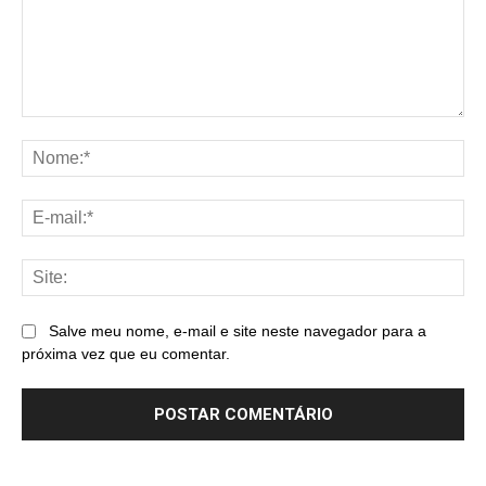
Comentário:
No
E-
mai
Sit
Salve meu nome, e-mail e site neste navegador para a
próxima vez que eu comentar.