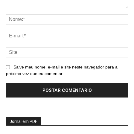
Comentário:
No
E-
mai
Sit
Salve meu nome, e-mail e site neste navegador para a
próxima vez que eu comentar.
Jornal em PDF