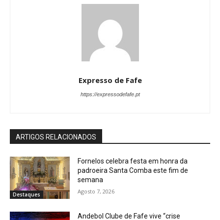
Expresso de Fafe
https://expressodefafe.pt
ARTIGOS RELACIONADOS
Fornelos celebra festa em honra da
padroeira Santa Comba este fim de
semana
Agosto 7, 2026
Destaques
Andebol Clube de Fafe vive “crise