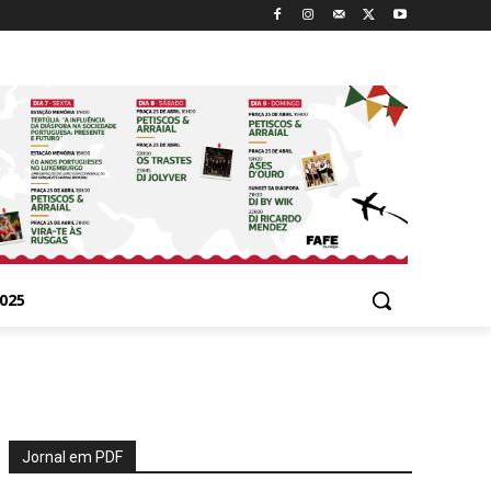
025
Jornal em PDF