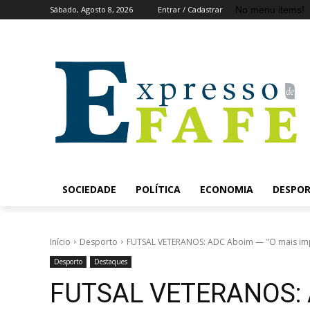
No menu items!
Sábado, Agosto 8, 2026
Entrar / Cadastrar
SOCIEDADE
POLÍTICA
ECONOMIA
DESPO
Início
Desporto
FUTSAL VETERANOS: ADC Aboim — "O mais impor
Desporto
Destaques
FUTSAL VETERANOS: 