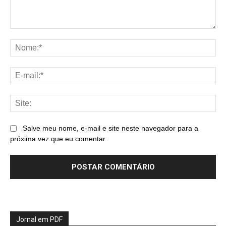
Comentário:
No
E-
mai
Sit
Salve meu nome, e-mail e site neste navegador para a
próxima vez que eu comentar.
Jornal em PDF