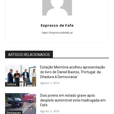
Expresso de Fafe
https://expressodefafe.pt
ARTIGOS RELACIONADOS
Estação Memória acolheu apresentação
do livro de Daniel Bastos, ‘Portugal: da
Ditadura à Democracia’
Agosto 5, 2026
Cultura
Dois jovens em estado grave após
despiste automóvel esta madrugada em
Fafe
Agosto 5, 2026
Destaques