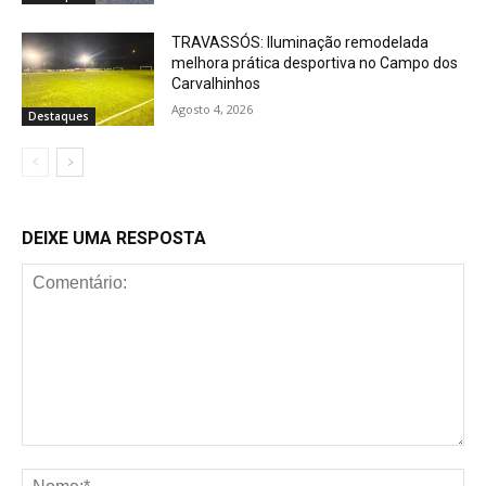
TRAVASSÓS: Iluminação remodelada
melhora prática desportiva no Campo dos
Carvalhinhos
Agosto 4, 2026
Destaques
DEIXE UMA RESPOSTA
Comentário:
No