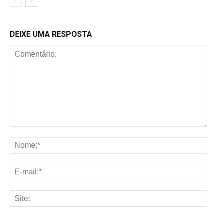
DEIXE UMA RESPOSTA
Comentário:
No
E-
mai
Sit