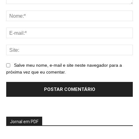
Comentário:
No
E-
mai
Sit
Salve meu nome, e-mail e site neste navegador para a
próxima vez que eu comentar.
Jornal em PDF