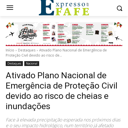
Início
Destaques
Ativado Plano Nacional de Emergência de
Proteção Civil devido ao risco de...
Destaques
Nacional
Ativado Plano Nacional de
Emergência de Proteção Civil
devido ao risco de cheias e
inundações
Face à elevada precipitação esperada nos próximos dias
e o seu impacto hidrológico, num território já afetado