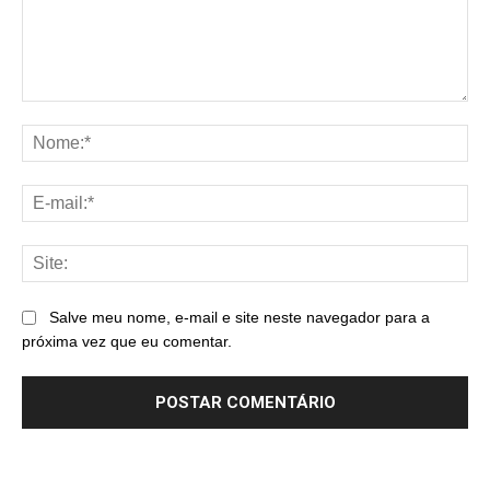
Comentário:
No
E-
mai
Sit
Salve meu nome, e-mail e site neste navegador para a
próxima vez que eu comentar.