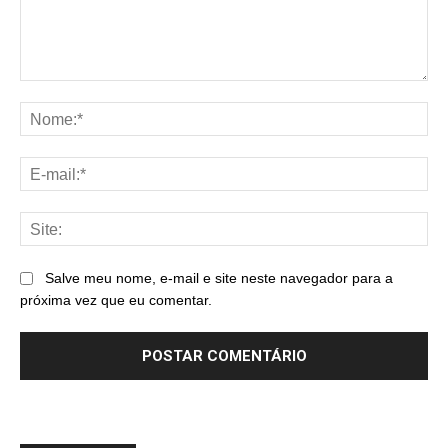
Comentário:
No
E-
mai
Sit
Salve meu nome, e-mail e site neste navegador para a
próxima vez que eu comentar.