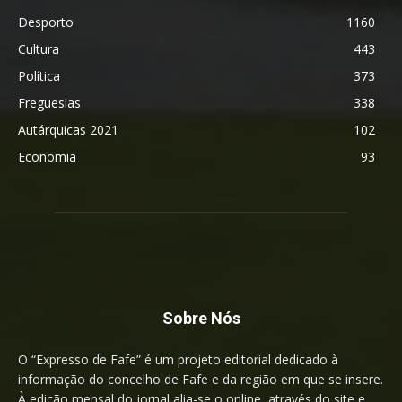
Desporto
1160
Cultura
443
Política
373
Freguesias
338
Autárquicas 2021
102
Economia
93
Sobre Nós
O “Expresso de Fafe” é um projeto editorial dedicado à
informação do concelho de Fafe e da região em que se insere.
À edição mensal do jornal alia-se o online, através do site e