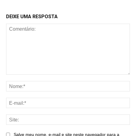
DEIXE UMA RESPOSTA
Comentário:
No
E-
mai
Sit
Salve meu nome, e-mail e site neste navegador para a