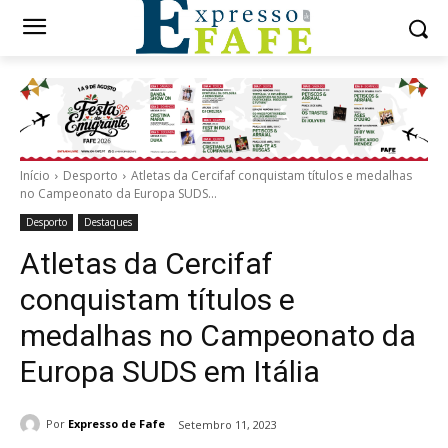
Início
Desporto
Atletas da Cercifaf conquistam títulos e medalhas
no Campeonato da Europa SUDS...
Desporto
Destaques
Atletas da Cercifaf
conquistam títulos e
medalhas no Campeonato da
Europa SUDS em Itália
Por
Expresso de Fafe
Setembro 11, 2023