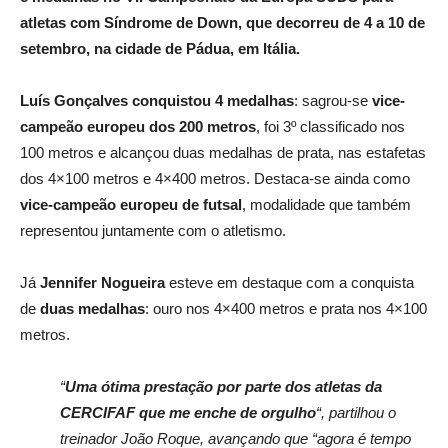
atletas com Síndrome de Down, que decorreu de 4 a 10 de
setembro, na cidade de Pádua, em Itália.
Luís Gonçalves conquistou 4 medalhas
: sagrou-se
vice-
campeão europeu
dos 200 metros
, foi 3º classificado nos
100 metros e alcançou duas medalhas de prata, nas estafetas
dos 4×100 metros e 4×400 metros. Destaca-se ainda como
vice-campeão europeu de futsal
, modalidade que também
representou juntamente com o atletismo.
Já
Jennifer Nogueira
esteve em destaque com a conquista
de
duas medalhas
: ouro nos 4×400 metros e prata nos 4×100
metros.
“
Uma ótima prestação por parte dos atletas da
CERCIFAF que me enche de orgulho
“, partilhou o
treinador João Roque, avançando que “agora é tempo