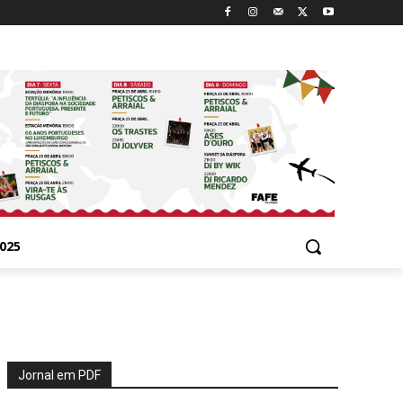
025
Jornal em PDF