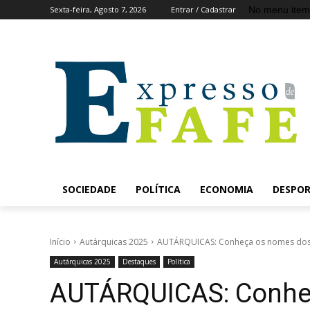
No menu item
Sexta-feira, Agosto 7, 2026
Entrar / Cadastrar
SOCIEDADE
POLÍTICA
ECONOMIA
DESPO
Início
Autárquicas 2025
AUTÁRQUICAS: Conheça os nomes dos 71
Autárquicas 2025
Destaques
Política
AUTÁRQUICAS: Conhe