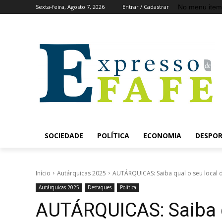
No menu item
Sexta-feira, Agosto 7, 2026
Entrar / Cadastrar
SOCIEDADE
POLÍTICA
ECONOMIA
DESPO
Início
Autárquicas 2025
AUTÁRQUICAS: Saiba qual o seu local 
Autárquicas 2025
Destaques
Política
AUTÁRQUICAS: Saiba q