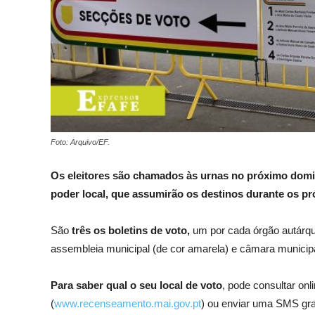
Foto: Arquivo/EF.
Os eleitores são chamados às urnas no próximo domin
poder local, que assumirão os destinos durante os p
São
três os boletins de voto,
um por cada órgão autárqui
assembleia municipal (de cor amarela) e câmara municipa
Para saber qual o seu local de voto
, pode consultar onl
(
www.recenseamento.mai.gov.pt
) ou enviar uma SMS gra