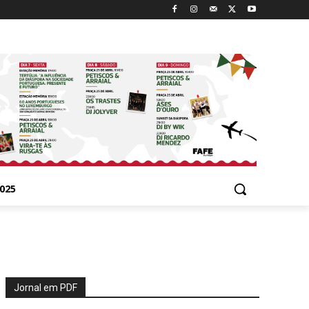
025
Jornal em PDF