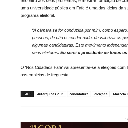
encontro aos seus problemas, e mostrar “ambição de col
uma universidade pública em Fafe é uma das ideias da s
programa eleitoral.
“A câmara se for conduzida por mim, como espero,
pessoas, de não esconder nada, de valorizar as pess
algumas candidaturas. Este movimento independent
seus eleitores.
Eu serei o presidente de todos os
O ‘Nós Cidadãos Fafe’ vai apresentar-se a eleições com 
assembleias de freguesia.
TAGS
Autárquicas 2021
candidatura
eleições
Marcelo F
- 