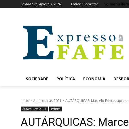
No menu item
Sexta-feira, Agosto 7, 2026
Entrar / Cadastrar
SOCIEDADE
POLÍTICA
ECONOMIA
DESPO
Início
Autárquicas 2021
AUTÁRQUICAS: Marcelo Freitas apresen
Autárquicas 2021
Política
AUTÁRQUICAS: Marcelo