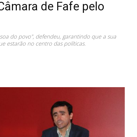
Câmara de Fafe pelo
soa do povo", defendeu, garantindo que a sua
e estarão no centro das políticas.