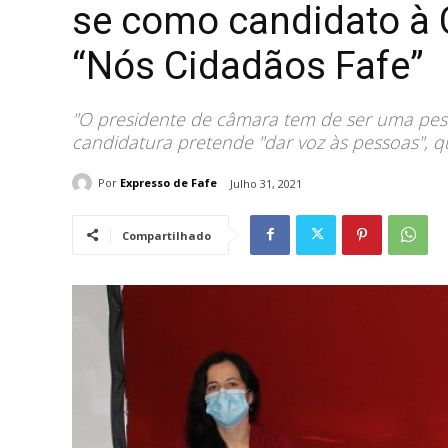
se como candidato à 
“Nós Cidadãos Fafe”
"O presidente de câmara tem de ser uma pes
candidatura pretende "dar voz às pessoas", qu
Por
Expresso de Fafe
Julho 31, 2021
Compartilhado