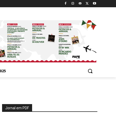
025
Jornal em PDF