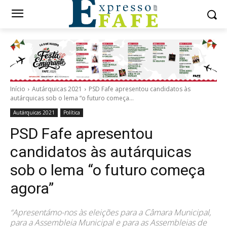
Início
Autárquicas 2021
PSD Fafe apresentou candidatos às
autárquicas sob o lema “o futuro começa...
Autárquicas 2021
Política
PSD Fafe apresentou
candidatos às autárquicas
sob o lema “o futuro começa
agora”
“Apresentámo-nos às eleições para a Câmara Municipal,
para a Assembleia Municipal e para as Assembleias de