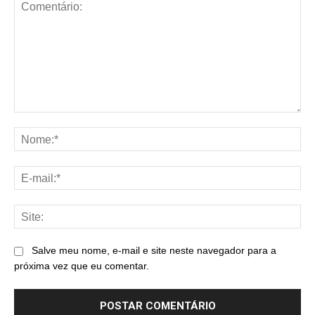
Comentário:
No
E-
mai
Sit
Salve meu nome, e-mail e site neste navegador para a
próxima vez que eu comentar.