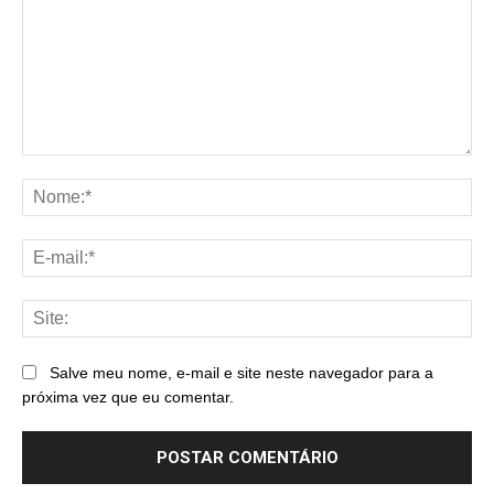
Comentário:
No
E-
mai
Sit
Salve meu nome, e-mail e site neste navegador para a
próxima vez que eu comentar.