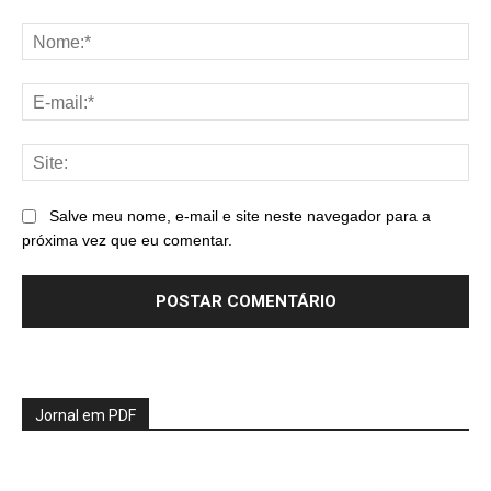
Comentário:
No
E-
mai
Sit
Salve meu nome, e-mail e site neste navegador para a
próxima vez que eu comentar.
Jornal em PDF