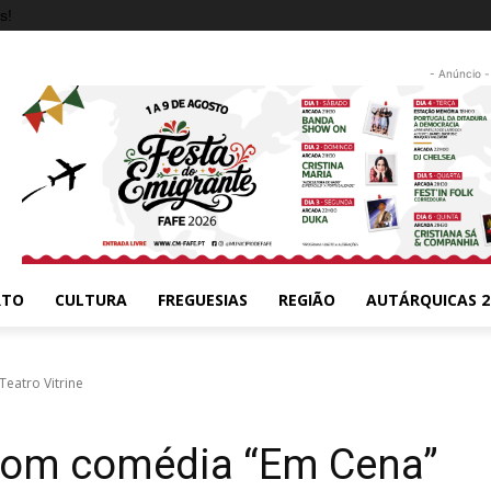
s!
- Anúncio -
RTO
CULTURA
FREGUESIAS
REGIÃO
AUTÁRQUICAS 2
eatro Vitrine
com comédia “Em Cena”