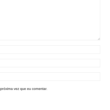
Nome:
E-
mail:*
Site:
 próxima vez que eu comentar.