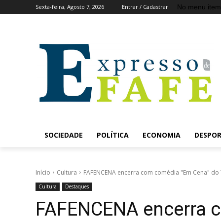
No menu item
Sexta-feira, Agosto 7, 2026
Entrar / Cadastrar
SOCIEDADE
POLÍTICA
ECONOMIA
DESPO
Início
Cultura
FAFENCENA encerra com comédia "Em Cena" do T
Cultura
Destaques
FAFENCENA encerra 