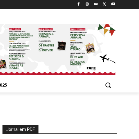
025
Jornal em PDF