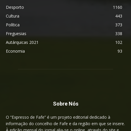
Desporto
1160
Cultura
443
Política
373
Freguesias
338
Autárquicas 2021
102
Economia
93
Sobre Nós
O “Expresso de Fafe” é um projeto editorial dedicado à
informação do concelho de Fafe e da região em que se insere.
À edição mensal do jornal alia-se o online, através do site e