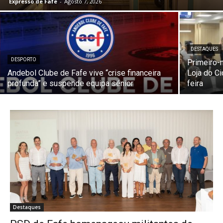
Expresso de Fafe
-
Agosto 7, 2026
DESTAQUES
DESPORTO
Primeiro-
Andebol Clube de Fafe vive “crise financeira
Loja do C
profunda” e suspende equipa sénior
feira
Destaques