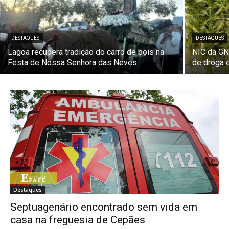
DESTAQUES
DESTAQUES
Lagoa recupera tradição do carro de bois na
NIC da GN
Festa de Nossa Senhora das Neves
de droga 
Destaques
Septuagenário encontrado sem vida em
casa na freguesia de Cepães