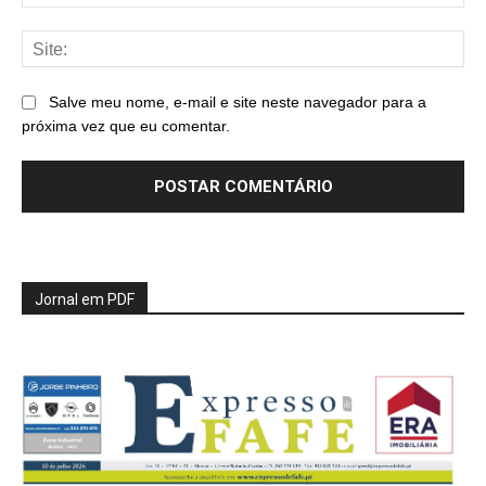
mai
Sit
Salve meu nome, e-mail e site neste navegador para a
próxima vez que eu comentar.
Jornal em PDF