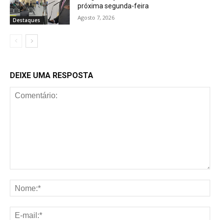
próxima segunda-feira
Agosto 7, 2026
Destaques
DEIXE UMA RESPOSTA
Comentário:
No
E-