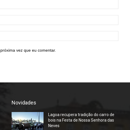
Nome:
E-
mail:*
Site:
 próxima vez que eu comentar.
Novidades
Lagoa recupera tradição do carro de
bois na Festa de Nossa Senhora das
Neves