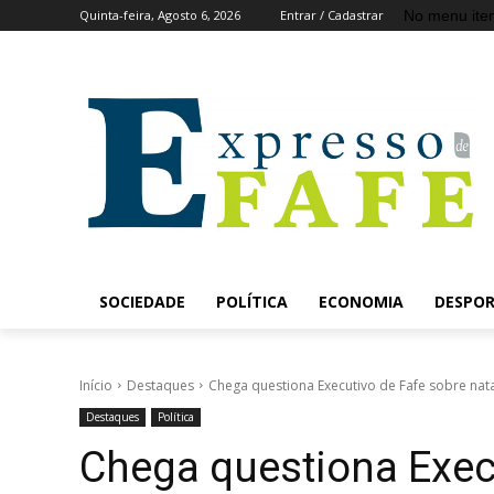
No menu ite
Quinta-feira, Agosto 6, 2026
Entrar / Cadastrar
SOCIEDADE
POLÍTICA
ECONOMIA
DESPO
Início
Destaques
Chega questiona Executivo de Fafe sobre nata
Destaques
Política
Chega questiona Exec