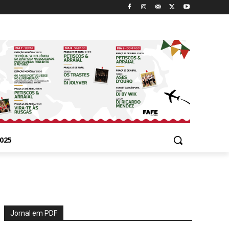
025
Jornal em PDF