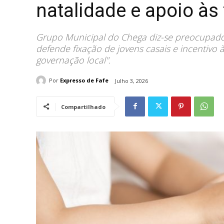
natalidade e apoio às
Grupo Municipal do Chega diz-se preocupado
defende fixação de jovens casais e incentivo 
governação local".
Por
Expresso de Fafe
Julho 3, 2026
Compartilhado