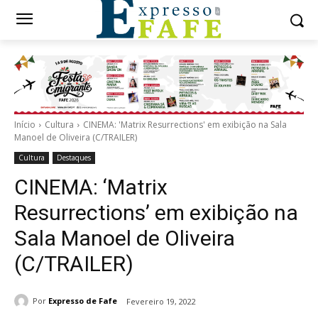
Início
Cultura
CINEMA: 'Matrix Resurrections' em exibição na Sala
Manoel de Oliveira (C/TRAILER)
Cultura
Destaques
CINEMA: ‘Matrix
Resurrections’ em exibição na
Sala Manoel de Oliveira
(C/TRAILER)
Por
Expresso de Fafe
Fevereiro 19, 2022