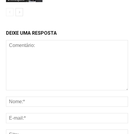
DEIXE UMA RESPOSTA
Comentário:
No
E-
mai
Sit