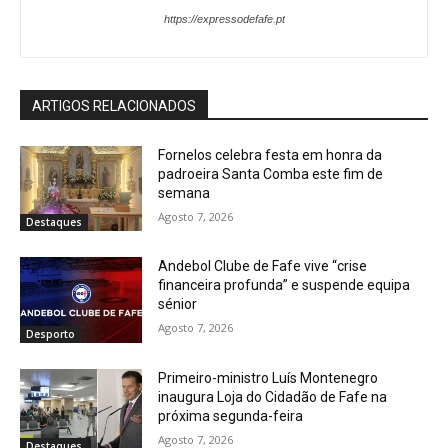
https://expressodefafe.pt
ARTIGOS RELACIONADOS
Fornelos celebra festa em honra da
padroeira Santa Comba este fim de
semana
Agosto 7, 2026
Destaques
Andebol Clube de Fafe vive “crise
financeira profunda” e suspende equipa
sénior
Agosto 7, 2026
Desporto
Primeiro-ministro Luís Montenegro
inaugura Loja do Cidadão de Fafe na
próxima segunda-feira
Agosto 7, 2026
Destaques