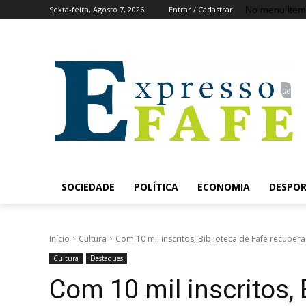
No menu item
Sexta-feira, Agosto 7, 2026
Entrar / Cadastrar
SOCIEDADE
POLÍTICA
ECONOMIA
DESPO
Início
Cultura
Com 10 mil inscritos, Biblioteca de Fafe recupera
Cultura
Destaques
Com 10 mil inscritos, 