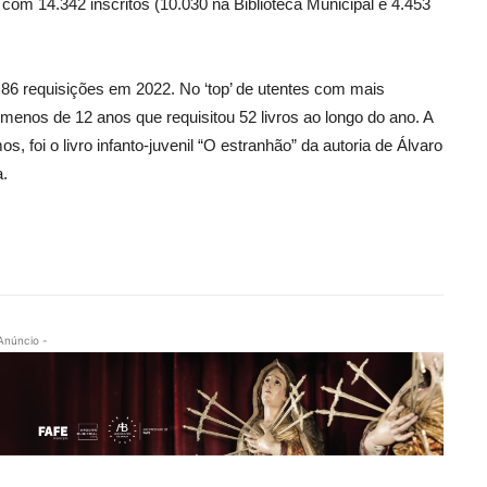
 com 14.342 inscritos (10.030 na Biblioteca Municipal e 4.453
 86 requisições em 2022. No ‘top’ de utentes com mais
enos de 12 anos que requisitou 52 livros ao longo do ano. A
 foi o livro infanto-juvenil “O estranhão” da autoria de Álvaro
a.
Anúncio -