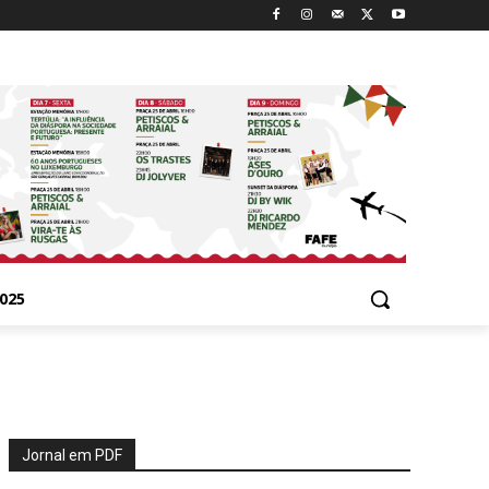
025
Jornal em PDF