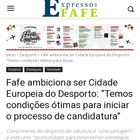
Início
Desporto
Fafe ambiciona ser Cidade Europeia do Desporto:
“Temos condições ótimas para iniciar...
Desporto
Destaques
Sociedade
Fafe ambiciona ser Cidade
Europeia do Desporto: “Temos
condições ótimas para iniciar
o processo de candidatura”
Componente do desporto de natureza é "uma vantagem"
e esta uma "oportunidade para desenvolver estratégias