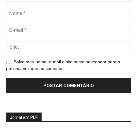
Comentário:
No
E-
mai
Sit
Salve meu nome, e-mail e site neste navegador para a
próxima vez que eu comentar.
Jornal em PDF