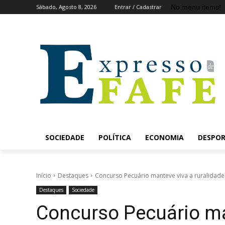
No menu items!
Sábado, Agosto 8, 2026
Entrar / Cadastrar
SOCIEDADE
POLÍTICA
ECONOMIA
DESPO
Início
Destaques
Concurso Pecuário manteve viva a ruralidade 
Destaques
Sociedade
Concurso Pecuário man