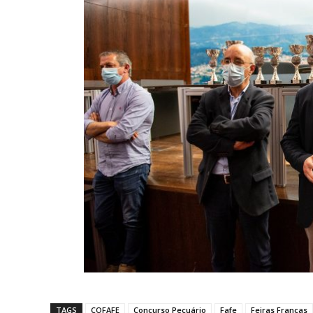
TAGS
COFAFE
Concurso Pecuário
Fafe
Feiras Francas