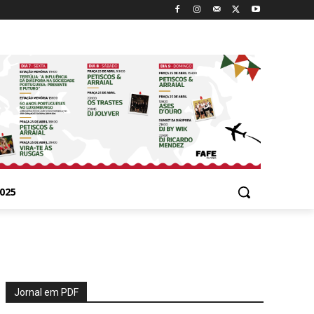
025
Jornal em PDF