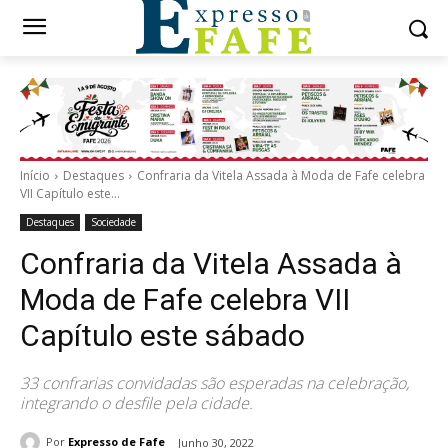
Início
Destaques
Confraria da Vitela Assada à Moda de Fafe celebra
VII Capítulo este...
Destaques
Sociedade
Confraria da Vitela Assada à
Moda de Fafe celebra VII
Capítulo este sábado
33 confrarias convidadas são esperadas na celebração,
integrando o desfile pela cidade.
Por
Expresso de Fafe
Junho 30, 2022