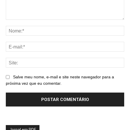
Comentário:
No
E-
mai
Sit
Salve meu nome, e-mail e site neste navegador para a
próxima vez que eu comentar.
Jornal em PDF