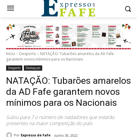
Início
Desporto
NATAÇÃO: Tubarões amarelos da AD Fafe
garantem novos mínimos para os Nacionais
Desporto
Destaques
NATAÇÃO: Tubarões amarelos
da AD Fafe garantem novos
mínimos para os Nacionais
Subiu para 7 o número de nadadores que estarão
presentes na maior competição do país.
Por
Expresso de Fafe
Junho 30, 2022