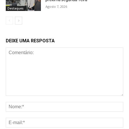
Agosto 7, 2026
Destaques
DEIXE UMA RESPOSTA
Comentário:
No
E-
mai