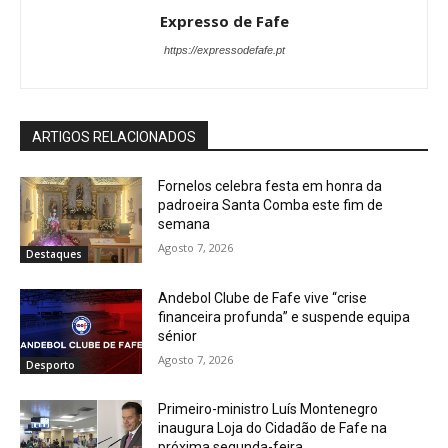
Expresso de Fafe
https://expressodefafe.pt
ARTIGOS RELACIONADOS
Fornelos celebra festa em honra da
padroeira Santa Comba este fim de
semana
Agosto 7, 2026
Destaques
Andebol Clube de Fafe vive “crise
financeira profunda” e suspende equipa
sénior
Agosto 7, 2026
Desporto
Primeiro-ministro Luís Montenegro
inaugura Loja do Cidadão de Fafe na
próxima segunda-feira