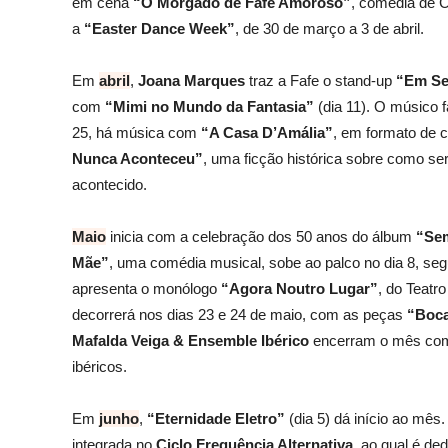
em cena
“O Morgado de Fafe Amoroso”
, comédia de 
a
“Easter Dance Week”
, de 30 de março a 3 de abril.
Em
abril
,
Joana Marques
traz a Fafe o stand-up
“Em Se
com
“Mimi no Mundo da Fantasia”
(dia 11). O músico 
25, há música com
“A Casa D’Amália”
, em formato de c
Nunca Aconteceu”
, uma ficção histórica sobre como se
acontecido.
Maio
inicia com a celebração dos 50 anos do álbum
“Sem
Mãe”
, uma comédia musical, sobe ao palco no dia 8, seg
apresenta o monólogo
“Agora Noutro Lugar”
, do Teatro
decorrerá nos dias 23 e 24 de maio, com as peças
“Boca
Mafalda Veiga & Ensemble Ibérico
encerram o mês com 
ibéricos.
Em
junho
,
“Eternidade Eletro”
(dia 5) dá início ao mês.
integrada no
Ciclo Frequência Alternativa
, ao qual é d