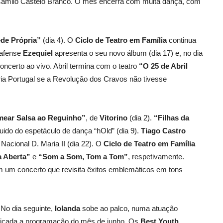
Camilo Castelo Branco. O mês encerra com muita dança, com
de Própria”
(dia 4). O
Ciclo de Teatro em Família
continua
fafense
Ezequiel
apresenta o seu novo álbum (dia 17) e, no dia
oncerto ao vivo. Abril termina com o teatro
“O 25 de Abril
ria Portugal se a Revolução dos Cravos não tivesse
ear Salsa ao Reguinho”
, de
Vitorino
(dia 2).
“Filhas da
uido do espetáculo de dança “hOld” (dia 9).
Tiago Castro
 Nacional D. Maria II (dia 22). O
Ciclo de Teatro em Família
 Aberta”
e
“Som a Som, Tom a Tom”
, respetivamente.
um concerto que revisita êxitos emblemáticos em tons
 No dia seguinte,
Iolanda
sobe ao palco, numa atuação
edicada a programação do mês de junho. Os
Best Youth