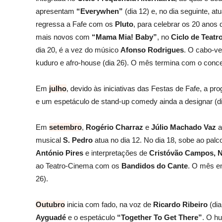
apresentam
“Everywhen”
(dia 12) e, no dia seguinte, at
regressa a Fafe com os
Pluto
, para celebrar os 20 anos
mais novos com
“Mama Mia! Baby”
, no
Ciclo de Teatr
dia 20, é a vez do músico
Afonso Rodrigues
. O cabo-v
kuduro e afro-house (dia 26). O mês termina com o conc
Em
julho
, devido às iniciativas das Festas de Fafe, a 
e um espetáculo de stand-up comedy ainda a designar (di
Em
setembro
,
Rogério Charraz
e
Júlio Machado Vaz
a
musical
S. Pedro
atua no dia 12. No dia 18, sobe ao palc
António Pires
e interpretações de
Cristóvão Campos, N
ao Teatro-Cinema com os
Bandidos do Cante
. O mês e
26).
Outubro
inicia com fado, na voz de
Ricardo Ribeiro
(dia
Ayguadé
e o espetáculo
“Together To Get There”
. O h