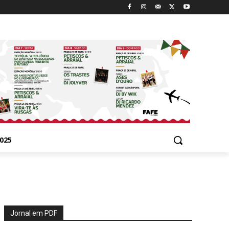
025
Jornal em PDF