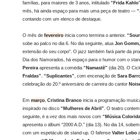
famílias, para maiores de 3 anos, intitulado
“Frida Kahlo
mês, há ainda espaço para mais uma peça de teatro —
“
contando com um elenco de destaque.
O mês de
fevereiro
inicia como termina o anterior.
“Sou
sobe ao palco no dia 6. No dia seguinte, atua
Jon Gomm
extensão do seu corpo”. O jazz também fará parte da pr
Dia dos Namorados, há espaço para o humor com o sta
Pereira
apresenta a comédia
“Namastê”
(dia 20). O Cic
Fraldas”
.
“Suplicantes”
, com encenação de
Sara Barro
celebração do 20.º aniversário de carreira do cantor
Nois
Em
março
,
Cristina Branco
inicia a programação musica
inspirado no disco
“Mulheres de Abril”
. O teatro conte
seguinte, é a vez dos mais novos com
“Música Colorid
apresenta o álbum “2000 A.D.” (dia 13). No dia 14, sobe
com um espetáculo de stand-up. O fafense
Valter Lobo
a