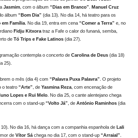
ua
Jasmim
, com o álbum
“Dias em Branco”
.
Manuel Cruz
 do álbum
“Bom Dia”
(dia 13). No dia 14, há teatro para os
o em Família
. No dia 19, entra em cena
“Comer a Terra”
e, no
erdiano
Fidju Kitxora
traz a Fafe o calor do funaná, semba,
erto de
Tó Trips e Fake Latinos
(dia 27).
programação contempla o concerto de
Carolina de Deus
(dia 18)
a 25).
brem o mês (dia 4) com
“Palavra Puxa Palavra”
. O projeto
o o teatro
“Arte”
, de
Yasmina Reza
, com encenação de
uno Lopes e Rui Melo
. No dia 25, o cante alentejano chega
ncerra com o stand-up
“Volto Já”
, de
António Raminhos
(dia
 10). No dia 16, há dança com a companhia espanhola de
Lali
umor de
Vítor Sá
chega no dia 17, com o stand-up
“Arraial”
.