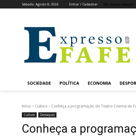
No menu items!
Sábado, Agosto 8, 2026
Entrar / Cadastrar
SOCIEDADE
POLÍTICA
ECONOMIA
DESPO
Início
Cultura
Conheça a programação do Teatro Cinema de Faf
Cultura
Destaques
Conheça a programaç