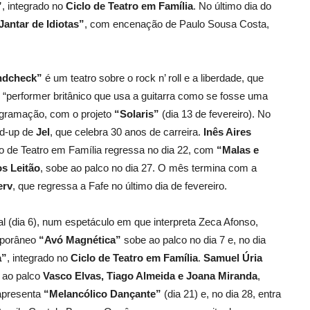
”
, integrado no
Ciclo de Teatro em Família
. No último dia do
Jantar de Idiotas”
, com encenação de Paulo Sousa Costa,
ndcheck”
é um teatro sobre o rock n’ roll e a liberdade, que
,
“performer britânico que usa a guitarra como se fosse uma
ogramação, com o projeto
“Solaris”
(dia 13 de fevereiro). No
nd-up de
Jel
, que celebra 30 anos de carreira.
Inês Aires
lo de Teatro em Família regressa no dia 22, com
“Malas e
s Leitão
, sobe ao palco no dia 27. O mês termina com a
erv
, que regressa a Fafe no último dia de fevereiro.
l (dia 6), num espetáculo em que interpreta Zeca Afonso,
mporâneo
“Avó Magnética”
sobe ao palco no dia 7 e, no dia
a”
, integrado no
Ciclo de Teatro em Família
.
Samuel Úria
m ao palco
Vasco Elvas, Tiago Almeida e Joana Miranda
,
presenta
“Melancólico Dançante”
(dia 21) e, no dia 28, entra