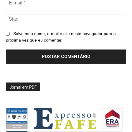
E-
mai
Sit
Salve meu nome, e-mail e site neste navegador para a
próxima vez que eu comentar.
Jornal em PDF