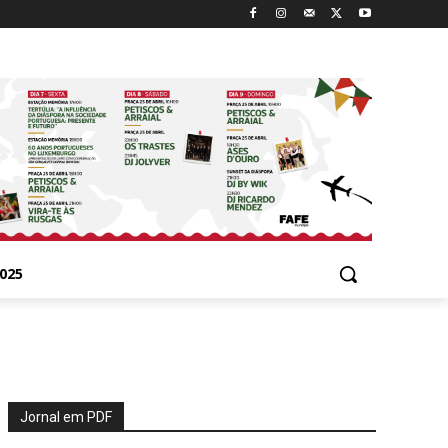
025
Jornal em PDF