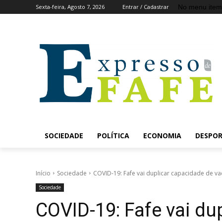
No menu item
Sexta-feira, Agosto 7, 2026
Entrar / Cadastrar
SOCIEDADE
POLÍTICA
ECONOMIA
DESPO
Início
Sociedade
COVID-19: Fafe vai duplicar capacidade de v
Sociedade
COVID-19: Fafe vai du