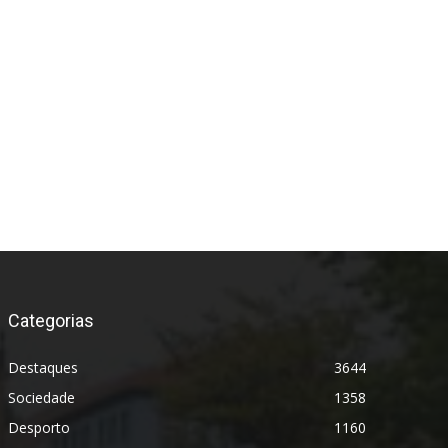
Categorias
Destaques
3644
Sociedade
1358
Desporto
1160