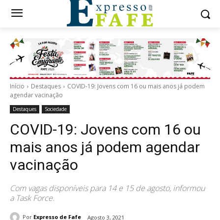
Início
Destaques
COVID-19: Jovens com 16 ou mais anos já podem
agendar vacinação
Destaques
Sociedade
COVID-19: Jovens com 16 ou
mais anos já podem agendar
vacinação
Com vagas disponíveis para 14 e 15 de agosto, informou
a Task Force.
Por
Expresso de Fafe
Agosto 3, 2021