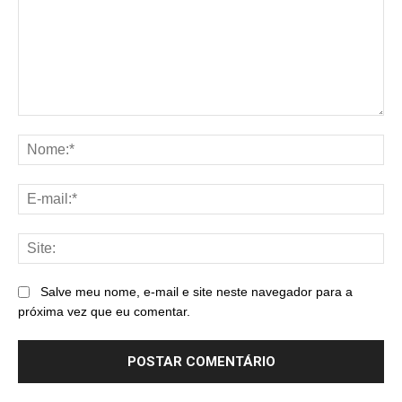
Comentário:
No
E-
mai
Sit
Salve meu nome, e-mail e site neste navegador para a
próxima vez que eu comentar.