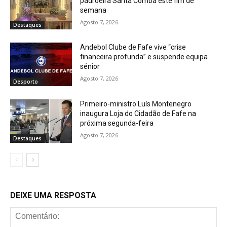
padroeira Santa Comba este fim de
semana
Agosto 7, 2026
Destaques
Andebol Clube de Fafe vive “crise
financeira profunda” e suspende equipa
sénior
Agosto 7, 2026
Desporto
Primeiro-ministro Luís Montenegro
inaugura Loja do Cidadão de Fafe na
próxima segunda-feira
Agosto 7, 2026
Destaques
DEIXE UMA RESPOSTA