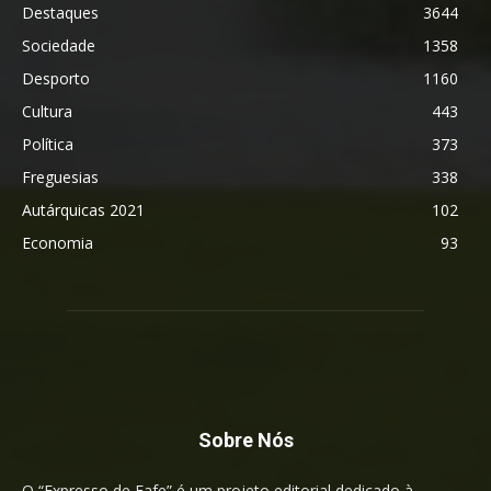
Destaques
3644
Sociedade
1358
Desporto
1160
Cultura
443
Política
373
Freguesias
338
Autárquicas 2021
102
Economia
93
Sobre Nós
O “Expresso de Fafe” é um projeto editorial dedicado à