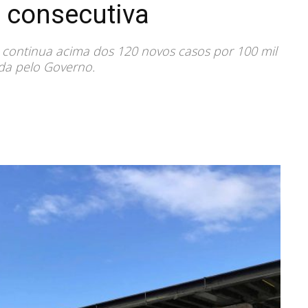
 consecutiva
 continua acima dos 120 novos casos por 100 mil
ida pelo Governo.