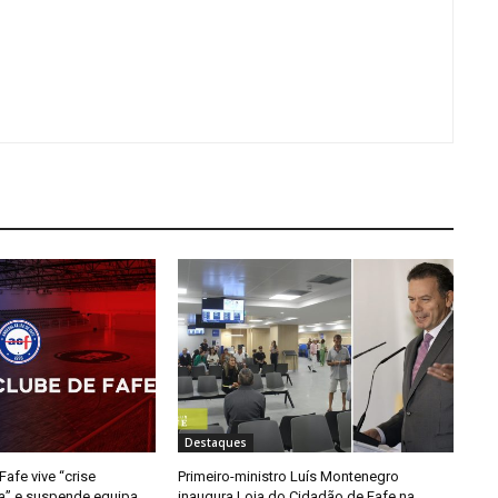
Destaques
afe vive “crise
Primeiro-ministro Luís Montenegro
da” e suspende equipa
inaugura Loja do Cidadão de Fafe na