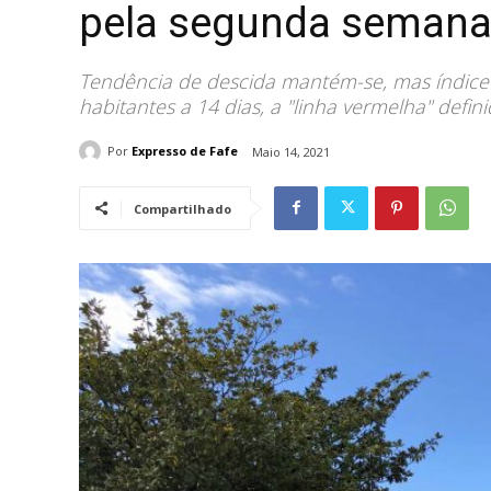
pela segunda semana
Tendência de descida mantém-se, mas índice
habitantes a 14 dias, a "linha vermelha" defin
Por
Expresso de Fafe
Maio 14, 2021
Compartilhado