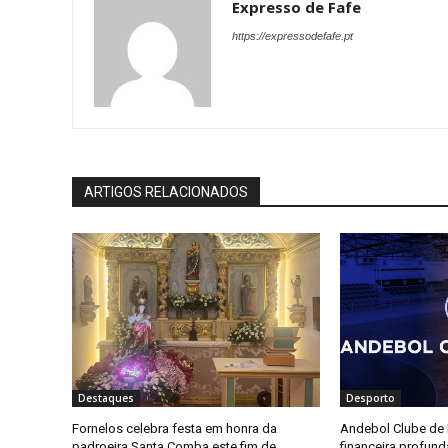
Expresso de Fafe
https://expressodefafe.pt
ARTIGOS RELACIONADOS
Destaques
Desporto
Fornelos celebra festa em honra da
Andebol Clube de F
padroeira Santa Comba este fim de
financeira profun