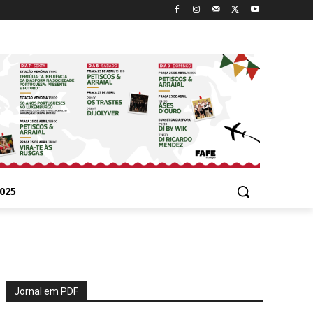
025
Jornal em PDF