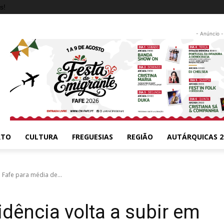
s!
- Anúncio -
RTO
CULTURA
FREGUESIAS
REGIÃO
AUTÁRQUICAS 2
 Fafe para média de...
idência volta a subir em