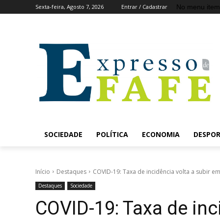
No menu item
Sexta-feira, Agosto 7, 2026
Entrar / Cadastrar
SOCIEDADE
POLÍTICA
ECONOMIA
DESPO
Início
Destaques
COVID-19: Taxa de incidência volta a subir em
Destaques
Sociedade
COVID-19: Taxa de inc