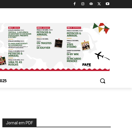
025
Jornal em PDF