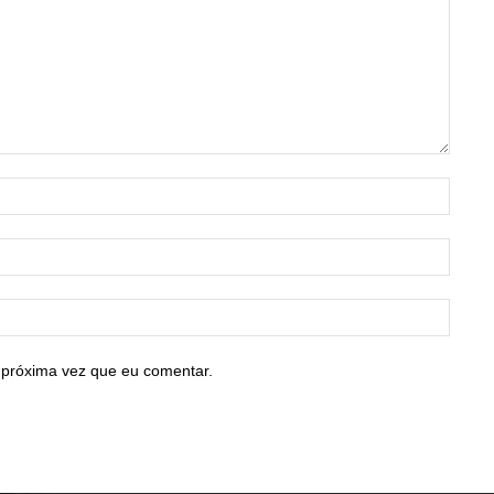
Nome:
E-
mail:*
Site:
 próxima vez que eu comentar.