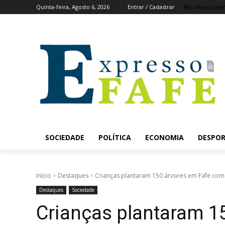
No menu ite
Quinta-feira, Agosto 6, 2026
Entrar / Cadastrar
SOCIEDADE
POLÍTICA
ECONOMIA
DESPO
Início
Destaques
Crianças plantaram 150 árvores em Fafe co
Destaques
Sociedade
Crianças plantaram 1