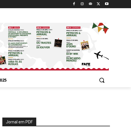
025
Jornal em PDF