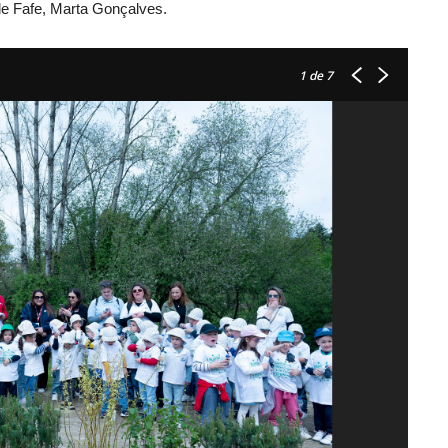
de Fafe, Marta Gonçalves.
1
de 7