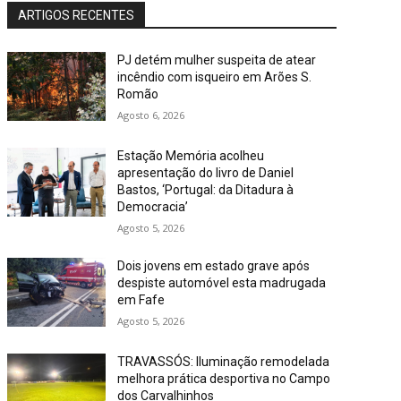
ARTIGOS RECENTES
PJ detém mulher suspeita de atear
incêndio com isqueiro em Arões S.
Romão
Agosto 6, 2026
Estação Memória acolheu
apresentação do livro de Daniel
Bastos, ‘Portugal: da Ditadura à
Democracia’
Agosto 5, 2026
Dois jovens em estado grave após
despiste automóvel esta madrugada
em Fafe
Agosto 5, 2026
TRAVASSÓS: Iluminação remodelada
melhora prática desportiva no Campo
dos Carvalhinhos