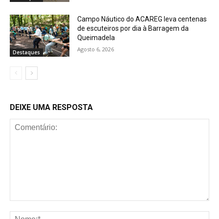
Campo Náutico do ACAREG leva centenas
de escuteiros por dia à Barragem da
Queimadela
Agosto 6, 2026
Destaques
DEIXE UMA RESPOSTA
Comentário:
No