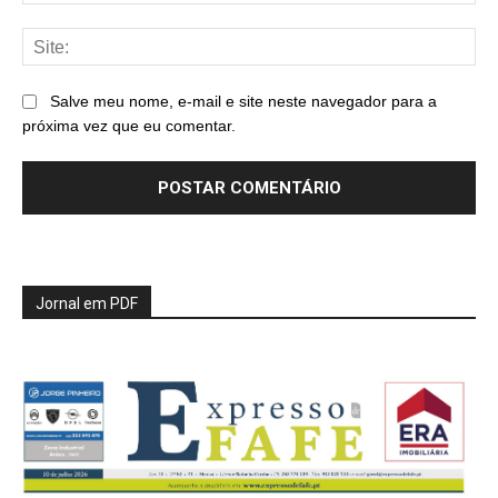
mai
Sit
Salve meu nome, e-mail e site neste navegador para a
próxima vez que eu comentar.
Jornal em PDF