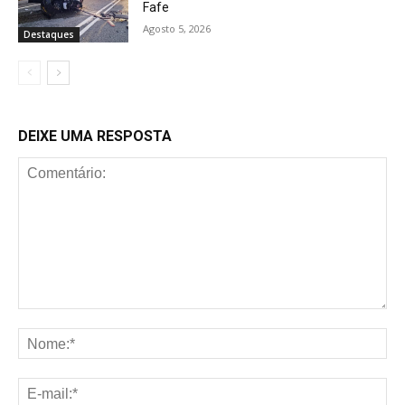
Fafe
Agosto 5, 2026
Destaques
DEIXE UMA RESPOSTA
Comentário:
No
E-