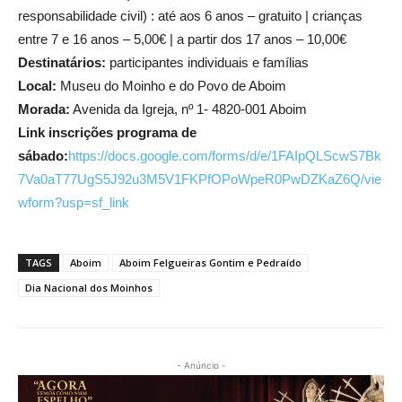
responsabilidade civil) : até aos 6 anos – gratuito | crianças
entre 7 e 16 anos – 5,00€ | a partir dos 17 anos – 10,00€
Destinatários:
participantes individuais e famílias
Local:
Museu do Moinho e do Povo de Aboim
Morada:
Avenida da Igreja, nº 1- 4820-001 Aboim
Link inscrições programa de
sábado:
https://docs.google.com/forms/d/e/1FAIpQLScwS7Bk
7Va0aT77UgS5J92u3M5V1FKPfOPoWpeR0PwDZKaZ6Q/vie
wform?usp=sf_link
TAGS
Aboim
Aboim Felgueiras Gontim e Pedraído
Dia Nacional dos Moinhos
- Anúncio -